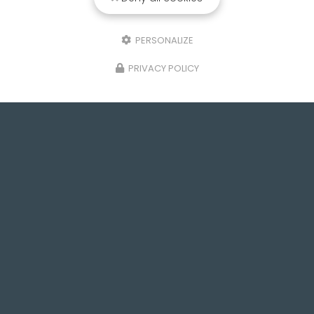
64 rue Léon Gambetta
76800 SAINT-ÉTIENNE-DU-ROUVRAY
PERSONALIZE
Lundi au vendredi : 8h - 18h
PRIVACY POLICY
Voir
+
d'infos sur
instagram
Envoyez un message
Nom Prénom
Société
Email