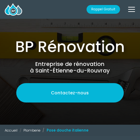
Aller
au
Rappel Gratuit
contenu
principal
Entreprise de rénovation
à Saint-Étienne-du-Rouvray
Contactez-nous
Accueil
Plomberie
Pose douche italienne