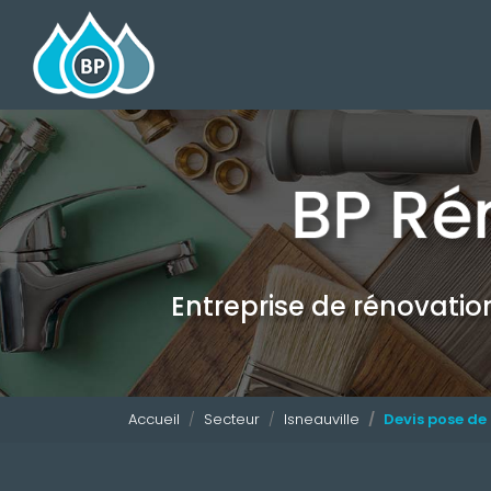
Navigation principale
Aller
au
contenu
principal
Entreprise de rénovati
Accueil
Secteur
Isneauville
Devis pose de 