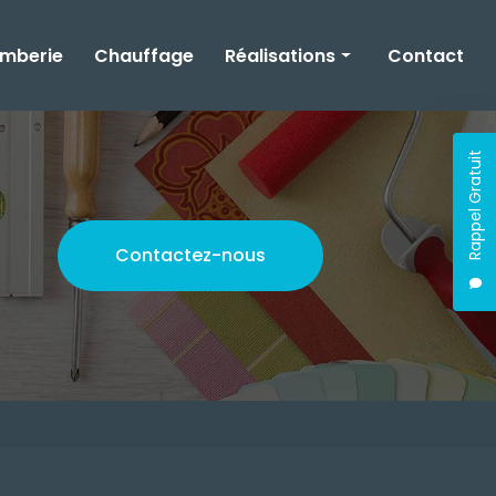
omberie
Chauffage
Réalisations
Contact
Rénovation
Rappel Gratuit
Plomberie
Chauffage
Contactez-nous