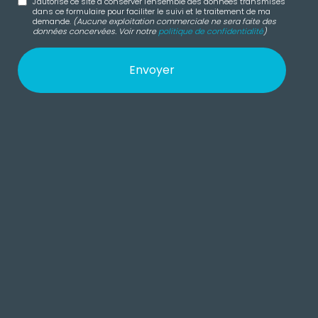
J'autorise ce site à conserver l'ensemble des données transmises
dans ce formulaire pour faciliter le suivi et le traitement de ma
demande.
(Aucune exploitation commerciale ne sera faite des
données concervées. Voir notre
politique de confidentialité
)