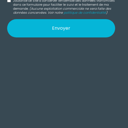
J'autorise ce site à conserver l'ensemble des données transmises
dans ce formulaire pour faciliter le suivi et le traitement de ma
demande.
(Aucune exploitation commerciale ne sera faite des
données concervées. Voir notre
politique de confidentialité
)