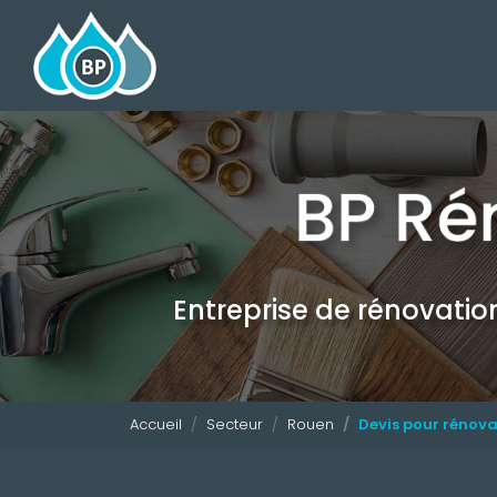
Navigation principale
Aller
au
contenu
principal
Entreprise de rénovati
Accueil
Secteur
Rouen
Devis pour rénov