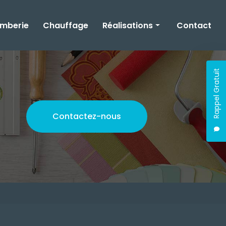
omberie
Chauffage
Réalisations
Contact
Rénovation
Rappel Gratuit
Plomberie
Chauffage
Contactez-nous