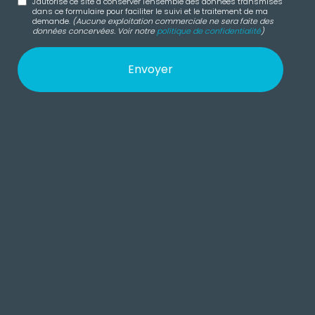
J'autorise ce site à conserver l'ensemble des données transmises
dans ce formulaire pour faciliter le suivi et le traitement de ma
demande.
(Aucune exploitation commerciale ne sera faite des
données concervées. Voir notre
politique de confidentialité
)