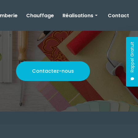
omberie
Chauffage
Réalisations
Contact
Rénovation
Rappel Gratuit
Plomberie
Chauffage
Contactez-nous