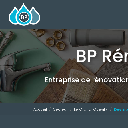
Navigation principale
Aller
au
contenu
principal
Entreprise de rénovati
Accueil
Secteur
Le Grand-Quevilly
Devis 