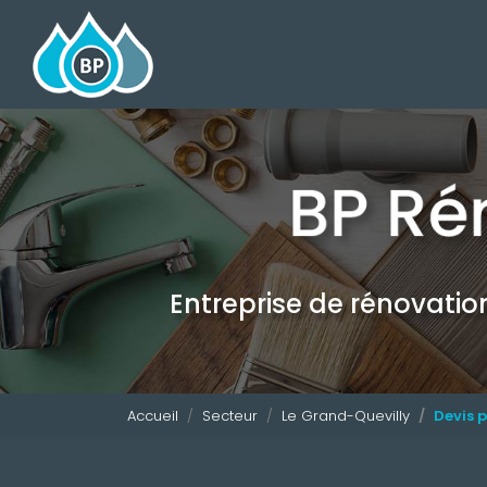
Navigation principale
Aller
au
contenu
principal
Entreprise de rénovati
Accueil
Secteur
Le Grand-Quevilly
Devis 