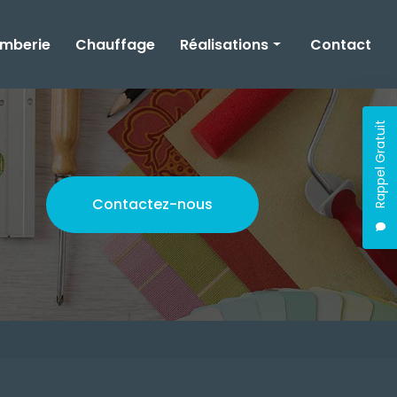
omberie
Chauffage
Réalisations
Contact
Rénovation
Rappel Gratuit
Plomberie
Chauffage
Contactez-nous