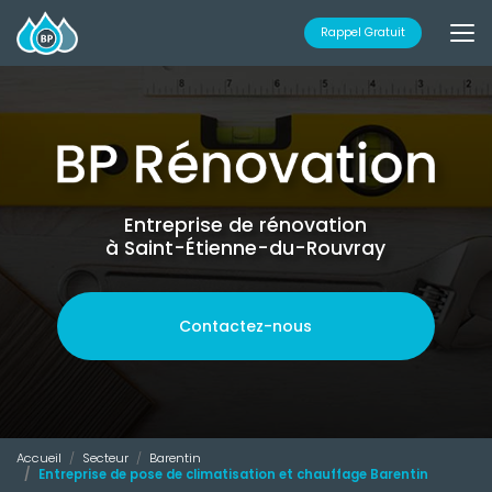
Aller
au
Rappel Gratuit
contenu
principal
Entreprise de rénovation
à Saint-Étienne-du-Rouvray
Contactez-nous
Accueil
Secteur
Barentin
Entreprise de pose de climatisation et chauffage Barentin