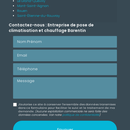
Le Grand-Quevilly
Mont-Saint-Aignan
Rouen
Saint-Étienne-du-Rouvray
Contactez-nous : Entreprise de pose de
climatisation et chauffage Barentin
Nom Prénom
Email
Téléphone
Message
J'autorise ce site à conserver l'ensemble des données transmises
dans ce formulaire pour faciliter le suivi et le traitement de ma
demande.
(Aucune exploitation commerciale ne sera faite des
données concervées. Voir notre
politique de confidentialité
)