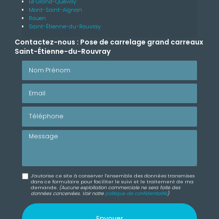
Le Grand-Quevilly
Mont-Saint-Aignan
Rouen
Saint-Étienne-du-Rouvray
Contactez-nous : Pose de carrelage grand carreaux
Saint-Étienne-du-Rouvray
Nom Prénom
Email
Téléphone
Message
J'autorise ce site à conserver l'ensemble des données transmises
dans ce formulaire pour faciliter le suivi et le traitement de ma
demande.
(Aucune exploitation commerciale ne sera faite des
données concervées. Voir notre
politique de confidentialité
)