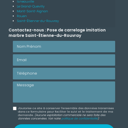
Isneauville
Le Grand-Quevilly
Mont-Saint-Aignan
Rouen
Saint-Étienne-du-Rouvray
Contactez-nous : Pose de carrelage imitation
marbre Saint-Étienne-du-Rouvray
Nom Prénom
Email
Téléphone
Message
J'autorise ce site à conserver l'ensemble des données transmises
dans ce formulaire pour faciliter le suivi et le traitement de ma
demande.
(Aucune exploitation commerciale ne sera faite des
données concervées. Voir notre
politique de confidentialité
)