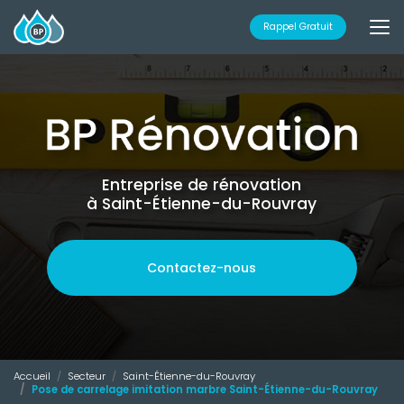
Aller
au
Rappel Gratuit
contenu
principal
Entreprise de rénovation
à Saint-Étienne-du-Rouvray
Contactez-nous
Accueil
Secteur
Saint-Étienne-du-Rouvray
Pose de carrelage imitation marbre Saint-Étienne-du-Rouvray