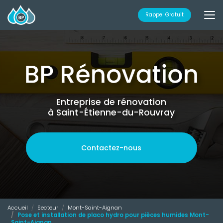
Aller
au
Rappel Gratuit
contenu
principal
Entreprise de rénovation
à Saint-Étienne-du-Rouvray
Contactez-nous
Accueil
Secteur
Mont-Saint-Aignan
Pose et installation de placo hydro pour pièces humides Mont-
Saint-Aignan