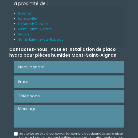
à proximité de :
Barentin
Isneauville
Le Grand-Quevilly
Mont-Saint-Aignan
Rouen
Saint-Étienne-du-Rouvray
Contactez-nous : Pose et installation de placo
hydro pour pièces humides Mont-Saint-Aignan
Nom Prénom
Email
Téléphone
Message
J'autorise ce site à conserver l'ensemble des données transmises
dans ce formulaire pour faciliter le suivi et le traitement de ma