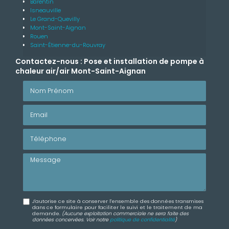
Barentin
Isneauville
Le Grand-Quevilly
Mont-Saint-Aignan
Rouen
Saint-Étienne-du-Rouvray
Contactez-nous : Pose et installation de pompe à
chaleur air/air Mont-Saint-Aignan
Nom Prénom
Email
Téléphone
Message
J'autorise ce site à conserver l'ensemble des données transmises
dans ce formulaire pour faciliter le suivi et le traitement de ma
demande.
(Aucune exploitation commerciale ne sera faite des
données concervées. Voir notre
politique de confidentialité
)