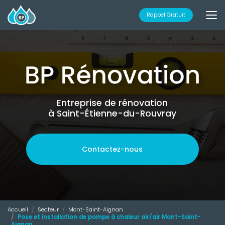
Aller
au
Rappel Gratuit
contenu
principal
Entreprise de rénovation
à Saint-Étienne-du-Rouvray
Contactez-nous
Accueil
Secteur
Mont-Saint-Aignan
Pose et installation de pompe à chaleur air/air Mont-Saint-
Aignan