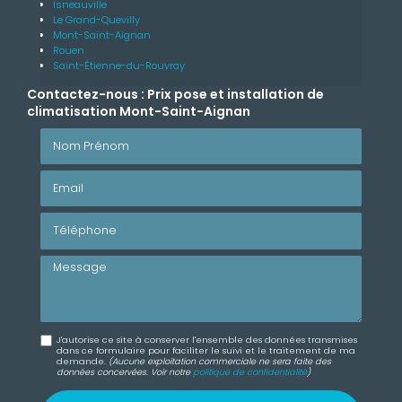
Isneauville
Le Grand-Quevilly
Mont-Saint-Aignan
Rouen
Saint-Étienne-du-Rouvray
Contactez-nous : Prix pose et installation de
climatisation Mont-Saint-Aignan
Nom Prénom
Email
Téléphone
Message
J'autorise ce site à conserver l'ensemble des données transmises
dans ce formulaire pour faciliter le suivi et le traitement de ma
demande.
(Aucune exploitation commerciale ne sera faite des
données concervées. Voir notre
politique de confidentialité
)