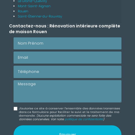
Le Grand-Quevilly
Mont-Saint-Aignan
Rouen
Saint-Étienne-du-Rouvray
Contactez-nous : Rénovation intérieure complète
de maison Rouen
Nom Prénom
Email
Téléphone
Message
J'autorise ce site à conserver l'ensemble des données transmises
dans ce formulaire pour faciliter le suivi et le traitement de ma
demande.
(Aucune exploitation commerciale ne sera faite des
données concervées. Voir notre
politique de confidentialité
)