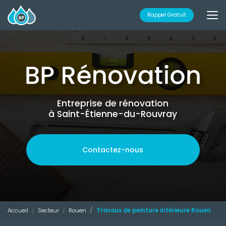
Aller
au
Rappel Gratuit
contenu
principal
Entreprise de rénovation
à Saint-Étienne-du-Rouvray
Contactez-nous
Accueil
Secteur
Rouen
Travaux de peinture intérieure Rouen