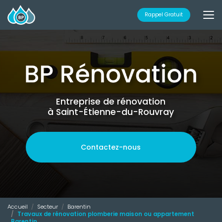
Aller
au
Rappel Gratuit
contenu
principal
Entreprise de rénovation
à Saint-Étienne-du-Rouvray
Contactez-nous
Accueil
Secteur
Barentin
Travaux de rénovation plomberie maison ou appartement
Barentin