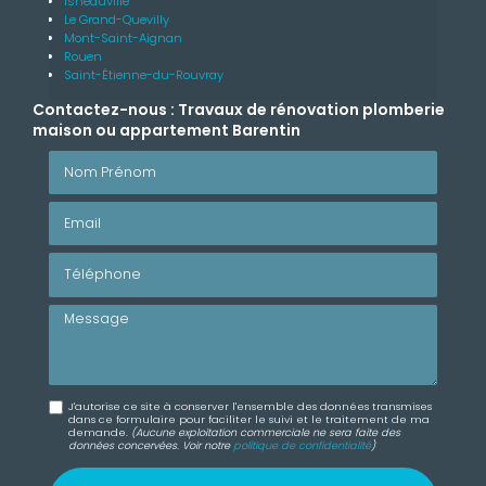
Isneauville
Le Grand-Quevilly
Mont-Saint-Aignan
Rouen
Saint-Étienne-du-Rouvray
Contactez-nous : Travaux de rénovation plomberie
maison ou appartement Barentin
Nom Prénom
Email
Téléphone
Message
J'autorise ce site à conserver l'ensemble des données transmises
dans ce formulaire pour faciliter le suivi et le traitement de ma
demande.
(Aucune exploitation commerciale ne sera faite des
données concervées. Voir notre
politique de confidentialité
)