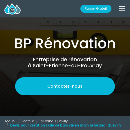
Aller
au
Rappel Gratuit
contenu
principal
Entreprise de rénovation
à Saint-Étienne-du-Rouvray
Contactez-nous
Accueil
Secteur
Le Grand-Quevilly
Devis pour création salle de bain clé en main Le Grand-Quevilly