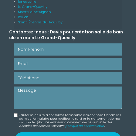
Isneauville
Le Grand-Quevilly
Mont-Saint-Aignan
Rouen
Saint-Étienne-du-Rouvray
Contactez-nous : Devis pour création salle de bain
clé en main Le Grand-Quevilly
Nom Prénom
Email
Téléphone
Message
J'autorise ce site à conserver l'ensemble des données transmises
dans ce formulaire pour faciliter le suivi et le traitement de ma
demande.
(Aucune exploitation commerciale ne sera faite des
données concervées. Voir notre
politique de confidentialité
)