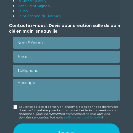
Le Grand-Quevilly
Mont-Saint-Aignan
Rouen
Saint-Étienne-du-Rouvray
Contactez-nous : Devis pour création salle de bain
clé en main Isneauville
Nom Prénom
Email
Téléphone
Message
J'autorise ce site à conserver l'ensemble des données transmises
dans ce formulaire pour faciliter le suivi et le traitement de ma
demande.
(Aucune exploitation commerciale ne sera faite des
données concervées. Voir notre
politique de confidentialité
)