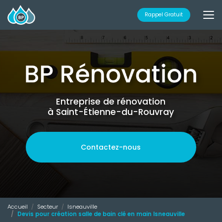
Aller
au
Rappel Gratuit
contenu
principal
Entreprise de rénovation
à Saint-Étienne-du-Rouvray
Contactez-nous
Accueil
Secteur
Isneauville
Devis pour création salle de bain clé en main Isneauville