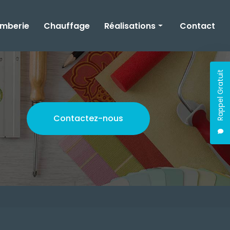
omberie
Chauffage
Réalisations
Contact
Rénovation
Rappel Gratuit
Plomberie
Chauffage
Contactez-nous