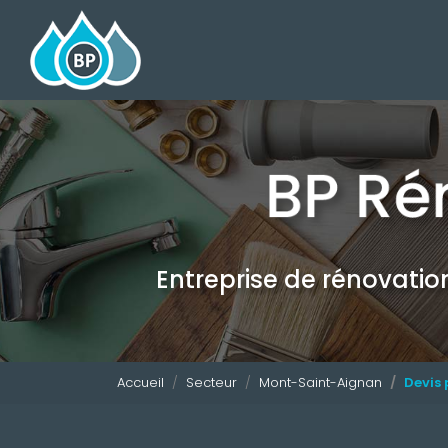
Navigation principale
Aller
au
contenu
principal
Entreprise de rénovati
Accueil
Secteur
Mont-Saint-Aignan
Devis 