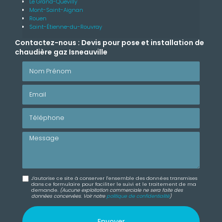
Le Grand-Quevilly
Mont-Saint-Aignan
Rouen
Saint-Étienne-du-Rouvray
Contactez-nous : Devis pour pose et installation de
chaudière gaz Isneauville
Nom Prénom
Email
Téléphone
Message
J'autorise ce site à conserver l'ensemble des données transmises
dans ce formulaire pour faciliter le suivi et le traitement de ma
demande.
(Aucune exploitation commerciale ne sera faite des
données concervées. Voir notre
politique de confidentialité
)