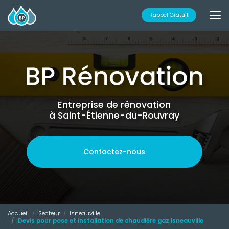
Aller
au
Rappel Gratuit
contenu
principal
Entreprise de rénovation
à Saint-Étienne-du-Rouvray
Contactez-nous
Accueil
Secteur
Isneauville
Devis pour pose et installation de chaudière gaz Isneauville