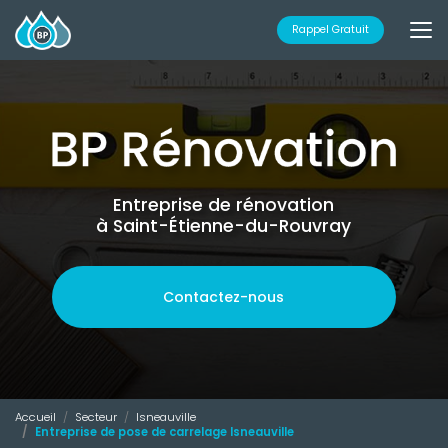
Aller
au
Rappel Gratuit
contenu
principal
Entreprise de rénovation
à Saint-Étienne-du-Rouvray
Contactez-nous
Accueil
Secteur
Isneauville
Entreprise de pose de carrelage Isneauville