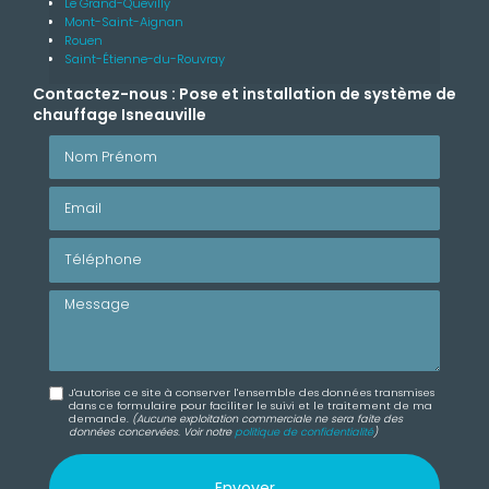
Le Grand-Quevilly
Mont-Saint-Aignan
Rouen
Saint-Étienne-du-Rouvray
Contactez-nous : Pose et installation de système de
chauffage Isneauville
Nom Prénom
Email
Téléphone
Message
J'autorise ce site à conserver l'ensemble des données transmises
dans ce formulaire pour faciliter le suivi et le traitement de ma
demande.
(Aucune exploitation commerciale ne sera faite des
données concervées. Voir notre
politique de confidentialité
)