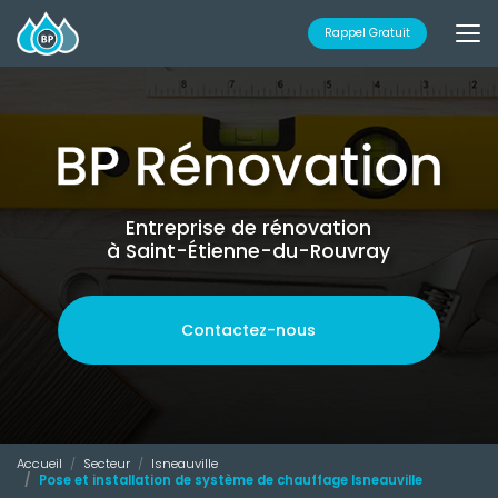
Aller
au
Rappel Gratuit
contenu
principal
Entreprise de rénovation
à Saint-Étienne-du-Rouvray
Contactez-nous
Accueil
Secteur
Isneauville
Pose et installation de système de chauffage Isneauville