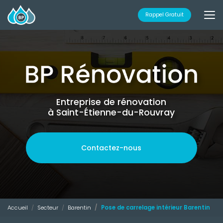
Aller
au
Rappel Gratuit
contenu
principal
Entreprise de rénovation
à Saint-Étienne-du-Rouvray
Contactez-nous
Accueil
Secteur
Barentin
Pose de carrelage intérieur Barentin