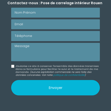
Contactez-nous : Pose de carrelage intérieur Rouen
Nom Prénom
Email
Téléphone
Message
J'autorise ce site à conserver l'ensemble des données transmises
dans ce formulaire pour faciliter le suivi et le traitement de ma
demande.
(Aucune exploitation commerciale ne sera faite des
données concervées. Voir notre
politique de confidentialité
)