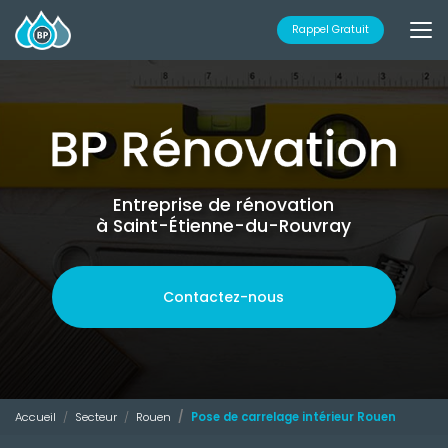
Aller
au
Rappel Gratuit
contenu
principal
Entreprise de rénovation
à Saint-Étienne-du-Rouvray
Contactez-nous
Accueil
Secteur
Rouen
Pose de carrelage intérieur Rouen