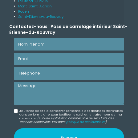
Le Grand-Quevilly
Mont-Saint-Aignan
Rouen
Saint-Étienne-du-Rouvray
Contactez-nous : Pose de carrelage intérieur Saint-
Étienne-du-Rouvray
Nom Prénom
Email
Téléphone
Message
J'autorise ce site à conserver l'ensemble des données transmises
dans ce formulaire pour faciliter le suivi et le traitement de ma
demande.
(Aucune exploitation commerciale ne sera faite des
données concervées. Voir notre
politique de confidentialité
)