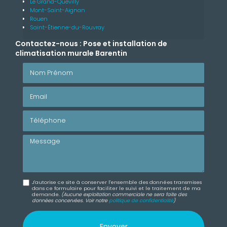
Le Grand-Quevilly
Mont-Saint-Aignan
Rouen
Saint-Étienne-du-Rouvray
Contactez-nous : Pose et installation de
climatisation murale Barentin
Nom Prénom
Email
Téléphone
Message
J'autorise ce site à conserver l'ensemble des données transmises
dans ce formulaire pour faciliter le suivi et le traitement de ma
demande.
(Aucune exploitation commerciale ne sera faite des
données concervées. Voir notre
politique de confidentialité
)