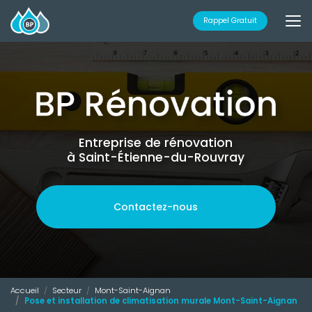
Aller
au
Rappel Gratuit
contenu
principal
Entreprise de rénovation
à Saint-Étienne-du-Rouvray
Contactez-nous
Accueil
Secteur
Mont-Saint-Aignan
Pose et installation de climatisation murale Mont-Saint-Aignan