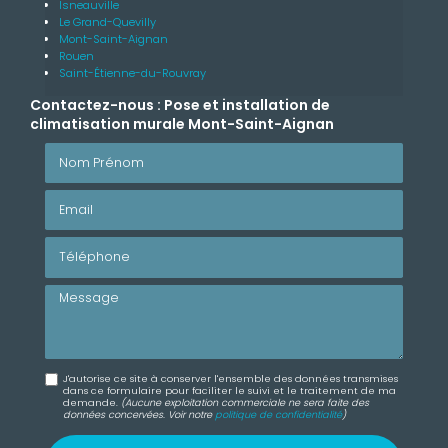
Isneauville
Le Grand-Quevilly
Mont-Saint-Aignan
Rouen
Saint-Étienne-du-Rouvray
Contactez-nous : Pose et installation de
climatisation murale Mont-Saint-Aignan
Nom Prénom
Email
Téléphone
Message
J'autorise ce site à conserver l'ensemble des données transmises
dans ce formulaire pour faciliter le suivi et le traitement de ma
demande.
(Aucune exploitation commerciale ne sera faite des
données concervées. Voir notre
politique de confidentialité
)