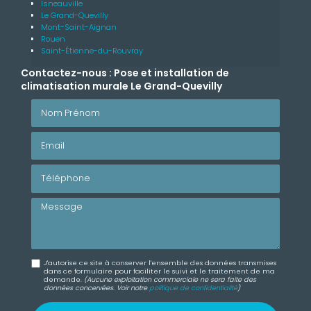
Isneauville
Le Grand-Quevilly
Mont-Saint-Aignan
Rouen
Saint-Étienne-du-Rouvray
Contactez-nous : Pose et installation de
climatisation murale Le Grand-Quevilly
Nom Prénom
Email
Téléphone
Message
J'autorise ce site à conserver l'ensemble des données transmises
dans ce formulaire pour faciliter le suivi et le traitement de ma
demande.
(Aucune exploitation commerciale ne sera faite des
données concervées. Voir notre
politique de confidentialité
)