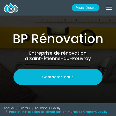
Aller
au
Rappel Gratuit
contenu
principal
Entreprise de rénovation
à Saint-Étienne-du-Rouvray
Contactez-nous
Accueil
Secteur
Le Grand-Quevilly
Pose et installation de climatisation murale Le Grand-Quevilly