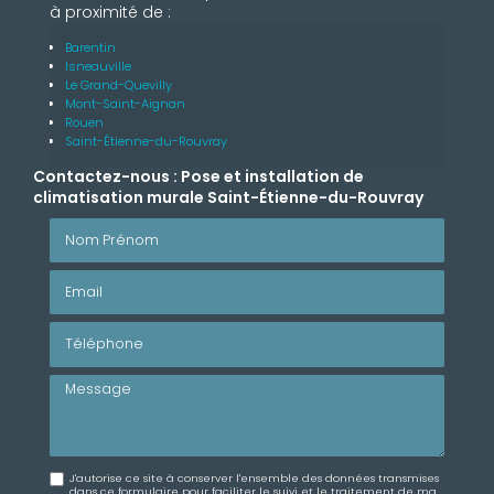
à proximité de :
Barentin
Isneauville
Le Grand-Quevilly
Mont-Saint-Aignan
Rouen
Saint-Étienne-du-Rouvray
Contactez-nous : Pose et installation de
climatisation murale Saint-Étienne-du-Rouvray
Nom Prénom
Email
Téléphone
Message
J'autorise ce site à conserver l'ensemble des données transmises
dans ce formulaire pour faciliter le suivi et le traitement de ma